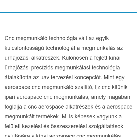
Cnc megmunkáló technológia vált az egyik
kulcsfontosságú technológiát a megmunkálás az
űrhajózási alkatrészek. Különösen a fejlett kínai
űrhajózási precíziós megmunkálási technológia
átalakította az uav tervezési koncepciót. Mint egy
aerospace cnc megmunkáló szállító, ljz cnc kitűnik
ipari aerospace cnc megmunkálás, amely magában
foglalja a cnc aerospace alkatrészek és a aerospace
megmunkált termékek. Mi is képesek vagyunk a
felületi kezelési és összeszerelési szolgáltatások
nyújtására a kínai aerospace cnc megmunkálás,