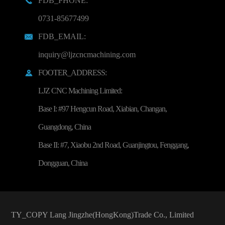
FDB_PHONE:

0731-85677499
FDB_EMAIL:

inquiry@ljzcncmachining.com
FOOTER_ADDRESS:

LJZ CNC Machining Limited:
Base I: #97 Hengcun Road, Xiabian, Changan,
Guangdong, China
Base II: #7, Xiaobu 2nd Road, Guanjingtou, Fenggang,
Dongguan, China
TY_COPY
Lang Jingzhe(HongKong)Trade Co., Limited