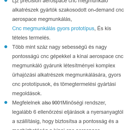
Ljz precision aerospace cnc megmunkáló
alkatrészek gyártók szakosodott on-demand cnc
aerospace megmunkálás,
Cnc megmunkálás gyors prototípus
, És kis
tételes termelés.
Több mint száz nagy sebességű és nagy
pontosságú cnc gépekkel a kínai aerospace cnc
megmunkáló gyárunk létesítményei komplex
űrhajózási alkatrészek megmunkálására, gyors
cnc prototípusok, és tömegtermelési gyártási
megoldások.
Megfelelnek a
Minőségi rendszer,
Iso 9001
legalább 6 ellenőrzési eljárások a nyersanyagtól
a szállításig, hogy biztosítsa a pontosság és a