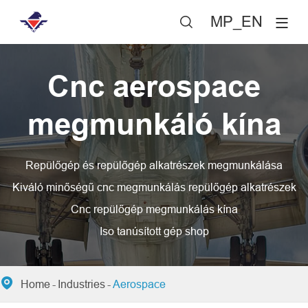
MP_EN

Cnc aerospace
megmunkáló kína
Repülőgép és repülőgép alkatrészek megmunkálása
Kiváló minőségű cnc megmunkálás repülőgép alkatrészek
Cnc repülőgép megmunkálás kína
Iso tanúsított gép shop

Home
Industries
Aerospace