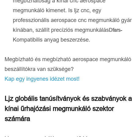
megbízhatóság a kínai cnc aerospace
megmunkáló kimenet. Is ljz cnc, egy
professzionális aerospace cnc megmunkáló gyár
kínában, szállít precíziós megmunkálás
-
Dfars
Kompatibilis anyag beszerzése.
Megbízható és megbízható aerospace megmunkáló
beszállítókra van szüksége?
Kap egy ingyenes idézet most!
Ljz globális tanúsítványok és szabványok a
kínai űrhajózási megmunkáló szektor
számára