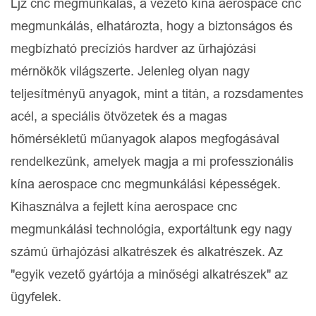
Ljz cnc megmunkálás, a vezető kína aerospace cnc
megmunkálás, elhatározta, hogy a biztonságos és
megbízható precíziós hardver az űrhajózási
mérnökök világszerte. Jelenleg olyan nagy
teljesítményű anyagok, mint a titán, a rozsdamentes
acél, a speciális ötvözetek és a magas
hőmérsékletű műanyagok alapos megfogásával
rendelkezünk, amelyek magja a mi professzionális
kína aerospace cnc megmunkálási képességek.
Kihasználva a fejlett kína aerospace cnc
megmunkálási technológia, exportáltunk egy nagy
számú űrhajózási alkatrészek és alkatrészek. Az
"egyik vezető gyártója a minőségi alkatrészek" az
ügyfelek.