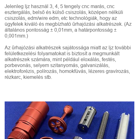
Jelenleg ljz használ 3, 4, 5 tengely cnc marás, cnc
esztergálás, belső és külső csiszolás, középen nélküli
csiszolás, edm/wire edm, etc technológiák, hogy az
ügyfelek kiváló és megbízható űrhajózási alkatrészek. (Az
általános pontosság ± 0,01mm, a határpontosság ±
0,001mm.)
Az űrhajózási alkatrészek sajátossága miatt az ljz további
felületkezelési folyamatokat is biztosít a megmunkált
alkatrészek számára, mint például eloxálás, festés,
porbevonás, selyem szitanyomás, galvanizálás,
elektroforézis, polírozás, homokfúvás, lézeres gravírozás,
rézkarc, kiemelés stb.