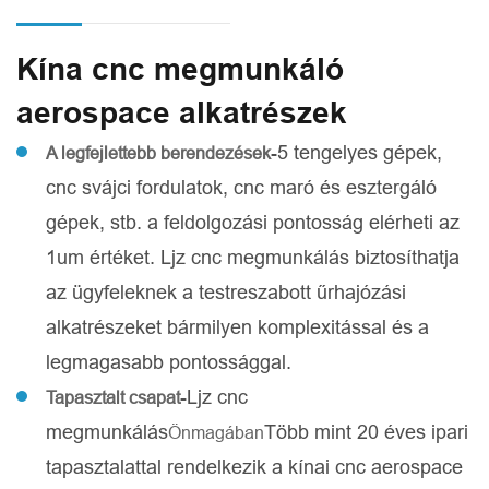
Kína cnc megmunkáló
aerospace alkatrészek
-5 tengelyes gépek,
A legfejlettebb berendezések
cnc svájci fordulatok, cnc maró és esztergáló
gépek, stb. a feldolgozási pontosság elérheti az
1um értéket. Ljz cnc megmunkálás biztosíthatja
az ügyfeleknek a testreszabott űrhajózási
alkatrészeket bármilyen komplexitással és a
legmagasabb pontossággal.
-Ljz cnc
Tapasztalt csapat
megmunkálás
Több mint 20 éves ipari
Önmagában
tapasztalattal rendelkezik a kínai cnc aerospace