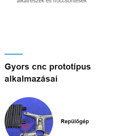
alkatrészek és fröccsöntések
Gyors cnc prototípus
alkalmazásai
Repülőgép