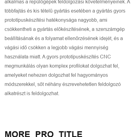
alkalmas a repülőgépek feldolgozási követelményeinek. A
többfajtás és kis tételű gyártás esetében a gyártás gyors
prototípuskészítési hatékonysága nagyobb, ami
csökkentheti a gyártás előkészítésének, a szerszámgép
beállításának és a folyamat ellenőrzésének idejét, és a
vágási idő csökken a legjobb vágási mennyiség
használata miatt. A gyors prototípuskészítés CNC
megmunkálás olyan komplex profilokat dolgozhat fel,
amelyeket nehezen dolgozhat fel hagyományos
módszerekkel, sőt néhány észrevehetetlen feldolgozó
alkatrészt is feldolgozhat.
MORE_PRO_TITLE