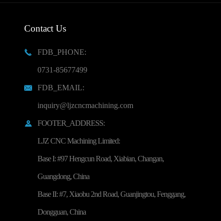
Contact Us
FDB_PHONE:

0731-85677499
FDB_EMAIL:

inquiry@ljzcncmachining.com
FOOTER_ADDRESS:

LJZ CNC Machining Limited:
Base I: #97 Hengcun Road, Xiabian, Changan,
Guangdong, China
Base II: #7, Xiaobu 2nd Road, Guanjingtou, Fenggang,
Dongguan, China