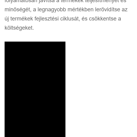
folyamatosan javítsa a termékek teljesítményét és
minőségét, a legnagyobb mértékben lerövidítse az
új termékek fejlesztési ciklusát, és csökkentse a
költségeket.