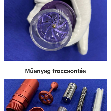
Műanyag fröccsöntés