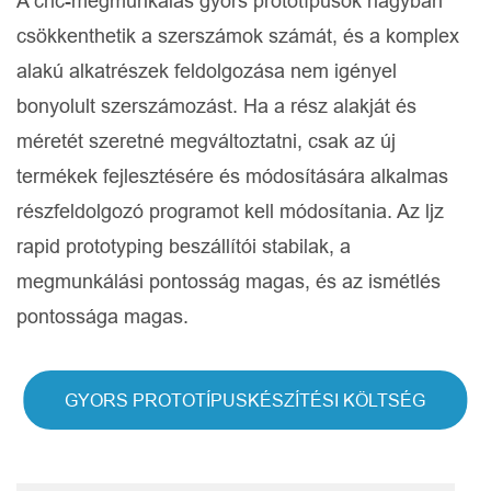
A cnc-megmunkálás gyors prototípusok nagyban
csökkenthetik a szerszámok számát, és a komplex
alakú alkatrészek feldolgozása nem igényel
bonyolult szerszámozást. Ha a rész alakját és
méretét szeretné megváltoztatni, csak az új
termékek fejlesztésére és módosítására alkalmas
részfeldolgozó programot kell módosítania. Az ljz
rapid prototyping beszállítói stabilak, a
megmunkálási pontosság magas, és az ismétlés
pontossága magas.
GYORS PROTOTÍPUSKÉSZÍTÉSI KÖLTSÉG