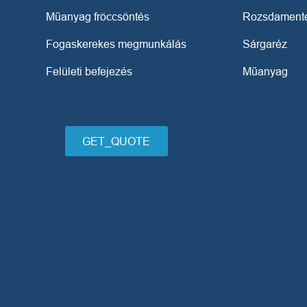
Műanyag fröccsöntés
Rozsdamente
Fogaskerekes megmunkálás
Sárgaréz
Felületi befejezés
Műanyag
GET_QUOTE