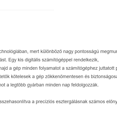
 technológiában, mert különböző nagy pontosságú megmu
st. Egy kis digitális számítógéppel rendelkezik,
jd a gép minden folyamatot a számítógéphez juttatott
meltetők kötelesek a gép zökkenőmentesen és biztonságos
mot a legtöbb gyárban minden nap feldolgozzák.
zehasonlítva a precíziós esztergálásnak számos előny
: