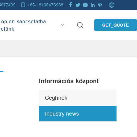







5677499
+86-18108476988
Lépjen kapcsolatba

GET_QUOTE
velünk
Információs központ
Céghírek
Industry news