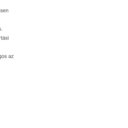
tsen
s.
tási
gos az