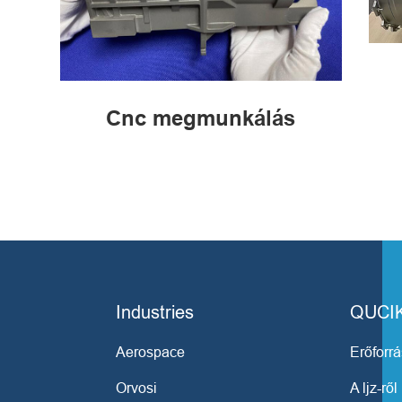
Cnc megmunkálás
Industries
QUCI
Aerospace
Erőforr
Orvosi
A ljz-ről