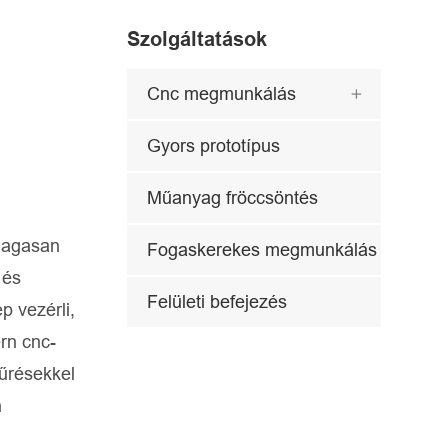
Szolgáltatások
Cnc megmunkálás

Gyors prototípus
Műanyag fröccsöntés
 magasan
Fogaskerekes megmunkálás
 és
Felületi befejezés
 vezérli,
rn cnc-
tűrésekkel
n