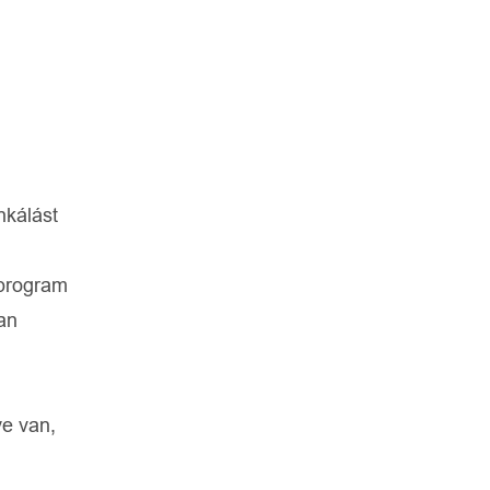
nkálást
 program
an
e van,