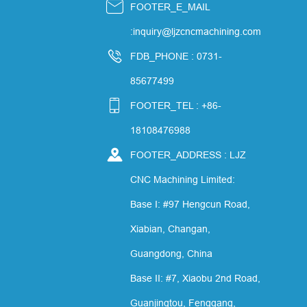

FOOTER_E_MAIL
:inquiry@ljzcncmachining.com

FDB_PHONE : 0731-
85677499

FOOTER_TEL : +86-
18108476988

FOOTER_ADDRESS : LJZ
CNC Machining Limited:
Base I: #97 Hengcun Road,
Xiabian, Changan,
Guangdong, China
Base II: #7, Xiaobu 2nd Road,
Guanjingtou, Fenggang,