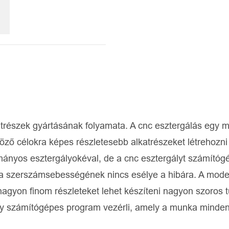
katrészek gyártásának folyamata. A cnc esztergálás egy
ző célokra képes részletesebb alkatrészeket létrehozni
nyos esztergályokéval, de a cnc esztergályt számítógép
 a szerszámsebességének nincs esélye a hibára. A mode
nagyon finom részleteket lehet készíteni nagyon szoros 
gy számítógépes program vezérli, amely a munka minde