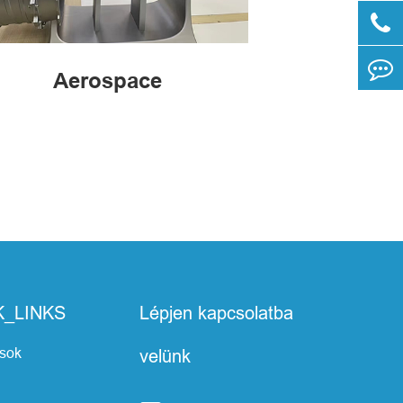
Aerospace
K_LINKS
Lépjen kapcsolatba
ások
velünk