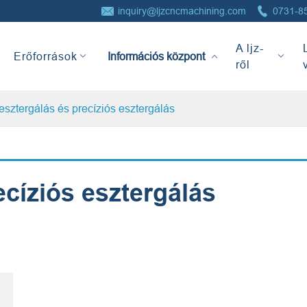


inquiry@ljzcncmachining.com
0731-8
Információs
A ljz-
központ
Erőforrások
ről
esztergálás és precíziós esztergálás
ecíziós esztergálás