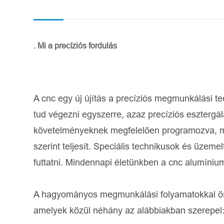
. Mi a precíziós fordulás
A cnc egy új újítás a precíziós megmunkálási
tud végezni egyszerre, azaz precíziós esztergálá
követelményeknek megfelelően programozva, ma
szerint teljesít. Speciális technikusok és üze
futtatni. Mindennapi életünkben a cnc alumíniu
A hagyományos megmunkálási folyamatokkal öss
amelyek közül néhány az alábbiakban szerepel