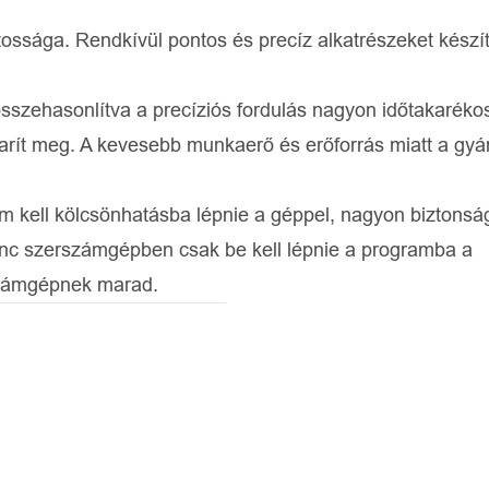
tossága. Rendkívül pontos és precíz alkatrészeket készí
sszehasonlítva a precíziós fordulás nagyon időtakaréko
karít meg. A kevesebb munkaerő és erőforrás miatt a gyár
em kell kölcsönhatásba lépnie a géppel, nagyon biztonsá
nc szerszámgépben csak be kell lépnie a programba a
számgépnek marad.