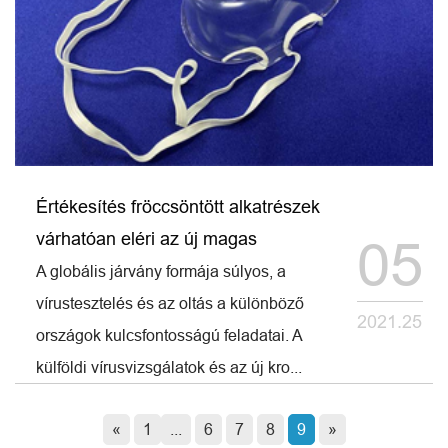
Értékesítés fröccsöntött alkatrészek
várhatóan eléri az új magas
05
A globális járvány formája súlyos, a
vírustesztelés és az oltás a különböző
2021.25
országok kulcsfontosságú feladatai. A
külföldi vírusvizsgálatok és az új kro...
«
1
...
6
7
8
9
»