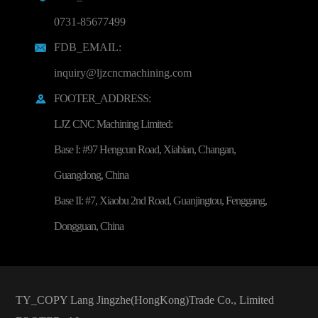
0731-85677499
FDB_EMAIL:

inquiry@ljzcncmachining.com
FOOTER_ADDRESS:

LJZ CNC Machining Limited:
Base I: #97 Hengcun Road, Xiabian, Changan,
Guangdong, China
Base II: #7, Xiaobu 2nd Road, Guanjingtou, Fenggang,
Dongguan, China
TY_COPY
Lang Jingzhe(HongKong)Trade Co., Limited