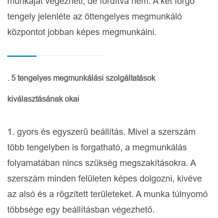
munkáját végezheti, de fordítva nem. A két forgó
tengely jelenléte az öttengelyes megmunkáló
központot jobban képes megmunkálni.
. 5 tengelyes megmunkálási szolgáltatások
kiválasztásának okai
1. gyors és egyszerű beállítás. Mivel a szerszám
több tengelyben is forgatható, a megmunkálás
folyamatában nincs szükség megszakításokra. A
szerszám minden felületen képes dolgozni, kivéve
az alsó és a rögzített területeket. A munka túlnyomó
többsége egy beállításban végezhető.