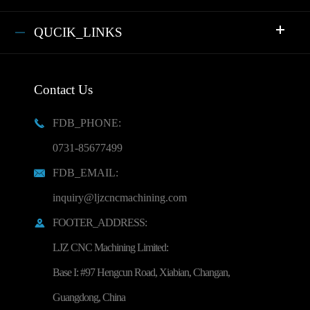
QUCIK_LINKS
Contact Us
FDB_PHONE:

0731-85677499
FDB_EMAIL:

inquiry@ljzcncmachining.com
FOOTER_ADDRESS:

LJZ CNC Machining Limited:
Base I: #97 Hengcun Road, Xiabian, Changan,
Guangdong, China