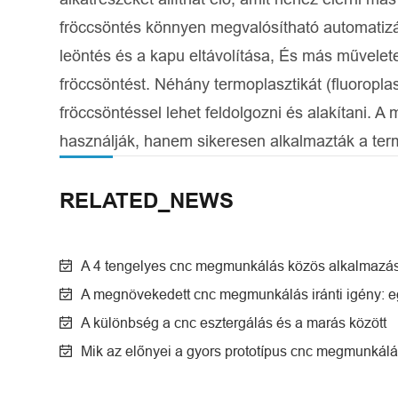
fröccsöntés könnyen megvalósítható automatizá
leöntés és a kapu eltávolítása, És más művele
fröccsöntést. Néhány termoplasztikát (fluoropl
fröccsöntéssel lehet feldolgozni és alakítani.
használják, hanem sikeresen alkalmazták a ter
RELATED_NEWS
A 4 tengelyes cnc megmunkálás közös alkalmazás
A megnövekedett cnc megmunkálás iránti igény: 
A különbség a cnc esztergálás és a marás között
Mik az előnyei a gyors prototípus cnc megmunkál