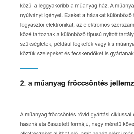
közül a leggyakoribb a műanyag ház. A műanyag 
nyúlványt igényel. Ezeket a házakat különböző 
fogyasztói elektronikát, az elektromos szerszá
közé tartoznak a különböző típusú nyitott tartá
szükségletek, például fogkefék vagy kis műanyag
köztük szelepeket és fecskendőket is gyártana
2. a műanyag fröccsöntés jellemz
A műanyag fröccsöntés rövid gyártási ciklussa
használata összetett formájú, nagy méretű kö
alkatrészeket állíthat elő, amit nehéz elérni