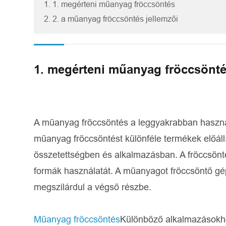
1. 1. megérteni műanyag fröccsöntés
2. 2. a műanyag fröccsöntés jellemzői
1. megérteni műanyag fröccsönt
A műanyag fröccsöntés a leggyakrabban használ
műanyag fröccsöntést különféle termékek előál
összetettségben és alkalmazásban. A fröccsönt
formák használatát. A műanyagot fröccsöntő gé
megszilárdul a végső részbe.
Műanyag fröccsöntés
Különböző alkalmazásokhoz