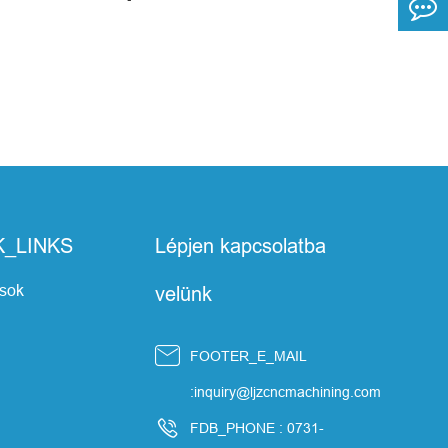
K_LINKS
Lépjen kapcsolatba
ások
velünk

FOOTER_E_MAIL
:inquiry@ljzcncmachining.com

FDB_PHONE : 0731-