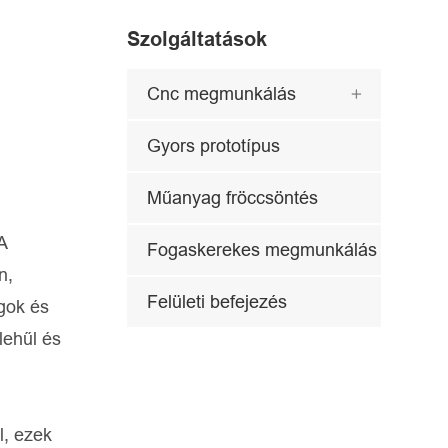
Szolgáltatások
Cnc megmunkálás

Gyors prototípus
Műanyag fröccsöntés
A
Fogaskerekes megmunkálás
n,
Felületi befejezés
gok és
lehűl és
l, ezek