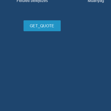
Felületi befejezés
Műanyag
GET_QUOTE