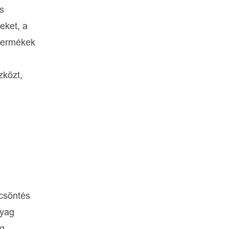
s
eket, a
 termékek
zközt,
ccsöntés
nyag
ag