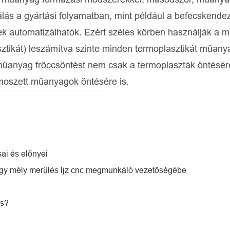
lás a gyártási folyamatban, mint például a befecskende
tek automatizálhatók. Ezért széles körben használják a
asztikát) leszámítva szinte minden termoplasztikát műany
 A műanyag fröccsöntést nem csak a termoplaszták öntésér
moszett műanyagok öntésére is.
ai és előnyei
egy mély merülés ljz cnc megmunkáló vezetőségébe
ás?