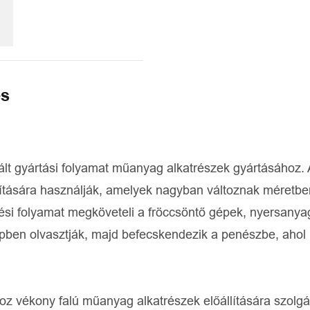
és
t gyártási folyamat műanyag alkatrészek gyártásához. 
lítására használják, amelyek nagyban változnak méretbe
ési folyamat megköveteli a fröccsöntő gépek, nyersanya
pben olvasztják, majd befecskendezik a penészbe, ahol 
 vékony falú műanyag alkatrészek előállítására szolgá