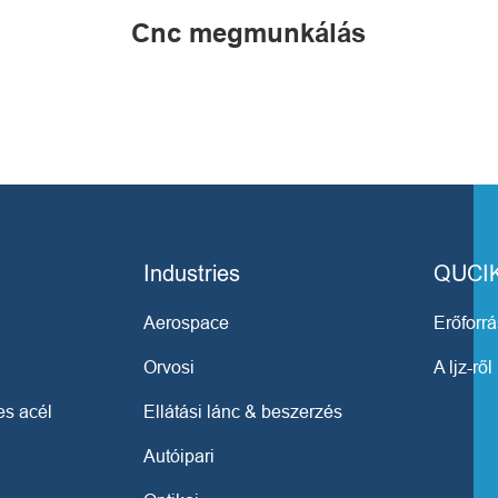
Cnc megmunkálás
Industries
QUCI
Aerospace
Erőforr
Orvosi
A ljz-ről
s acél
Ellátási lánc & beszerzés
Autóipari