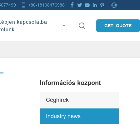







5677499
+86-18108476988
Lépjen kapcsolatba

GET_QUOTE
velünk
Információs központ
Céghírek
Industry news