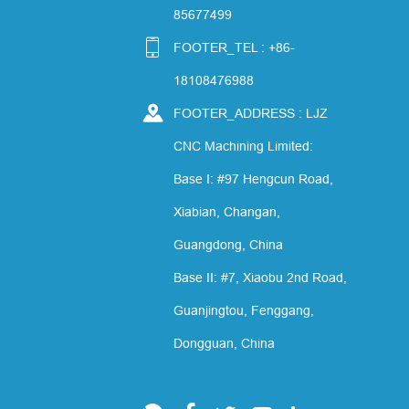
85677499

FOOTER_TEL : +86-
18108476988

FOOTER_ADDRESS : LJZ
CNC Machining Limited:
Base I: #97 Hengcun Road,
Xiabian, Changan,
Guangdong, China
Base II: #7, Xiaobu 2nd Road,
Guanjingtou, Fenggang,
Dongguan, China