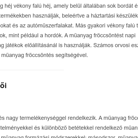
héj vékony falú héj, amely belül általában sok bordát é
termékekben használják, beleértve a háztartási készülék
mokat és az autóműszerfalakat. Más gyakori vékony falú
lyok, mint például a hordók. A műanyag fröccsöntést napi
 játékok előállításánál is használják. Számos orvosi es
k műanyag fröccsöntés segítségével.
ői
l és nagy termelékenységgel rendelkezik. A műanyag frö
vetelményekkel és különböző betétekkel rendelkező műa
 más műanyag formázási módszerekkel; másodszor, műany