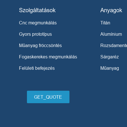
Szolgáltatások
Anyagok
Cnc megmunkálás
Titán
Gyors prototípus
Alumínium
Műanyag fröccsöntés
Rozsdamente
Fogaskerekes megmunkálás
Sárgaréz
Felületi befejezés
Műanyag
GET_QUOTE