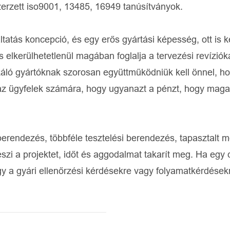
zerzett iso9001, 13485, 16949 tanúsítványok.
tatás koncepció, és egy erős gyártási képesség, ott is k
s elkerülhetetlenül magában foglalja a tervezési revíziók
ló gyártóknak szorosan együttműködniük kell önnel, ho
ik az ügyfelek számára, hogy ugyanazt a pénzt, hogy mag
berendezés, többféle tesztelési berendezés, tapasztalt m
eszi a projektet, időt és aggodalmat takarít meg. Ha egy 
gy a gyári ellenőrzési kérdésekre vagy folyamatkérdések