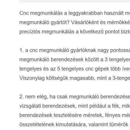
Cnc megmunkálás a leggyakrabban használt móds
megmunkáló gyártót? Vásárlóként és mérnökként 
precíziós megmunkálás a következő pontot bizto
1. a cnc megmunkáló gyártóknak nagy pontosság
megmunkáló berendezések között a 3 tengelyes
tengelyes és az 5 tengelyes cnc gépek több íve
Viszonylag költségük magasabb, mint a 3-tenge
2. nem elég, ha csak megmunkáló berendezések 
vizsgálati berendezések, mint például a fék, m
berendezések tesztelésére méretek, fényes mérő
összetételének kimutatására, valamint tűmérők