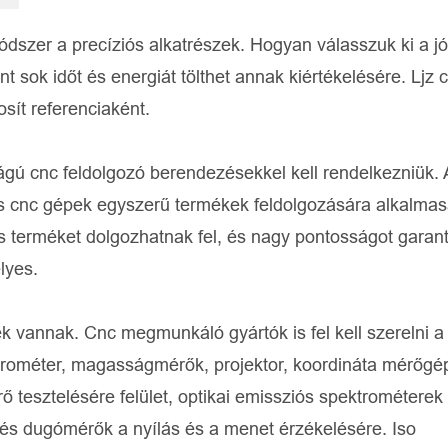
zer a precíziós alkatrészek. Hogyan válasszuk ki a jó
sok időt és energiát tölthet annak kiértékelésére. Ljz 
sít referenciaként.
ú cnc feldolgozó berendezésekkel kell rendelkezniük. 
 cnc gépek egyszerű termékek feldolgozására alkalmas
s terméket dolgozhatnak fel, és nagy pontosságot garant
lyes.
vannak. Cnc megmunkáló gyártók is fel kell szerelni a 
ikrométer, magasságmérők, projektor, koordináta mérőgép
 tesztelésére felület, optikai emissziós spektrométerek
 és dugómérők a nyílás és a menet érzékelésére. Iso