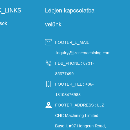
K_LINKS
Lépjen kapcsolatba
ások
velünk

FOOTER_E_MAIL
:inquiry@ljzcncmachining.com

FDB_PHONE : 0731-
85677499

FOOTER_TEL : +86-
18108476988

FOOTER_ADDRESS : LJZ
CNC Machining Limited:
Base I: #97 Hengcun Road,