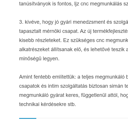
tanúsítványok is fontos, ljz cnc megmunkálás s
3. kivéve, hogy jó gyári menedzsment és szolgál
tapasztalt mérnöki csapat. Az új termékfejleszté
kisebb részleteket. Ez szükséges cnc megmunká
alkatrészeket állítsanak elő, és lehetővé tesz
minőségű legyen.
Amint fentebb említettük: a teljes megmunkáló 
csapatok és intim szolgáltatás biztosan simán t
megmunkáló gyárat keres, függetlenül attól, ho
technikai kérdésekre stb.