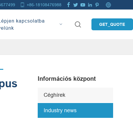







5677499
+86-18108476988
Lépjen kapcsolatba

GET_QUOTE
velünk
Információs központ
ípus
Céghírek
Industry news