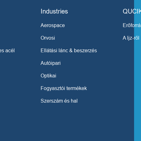
Industries
QUCI
Aerospace
Erőforr
Orvosi
A ljz-ről
s acél
Ellátási lánc & beszerzés
Autóipari
Optikai
Fogyasztói termékek
Szerszám és hal