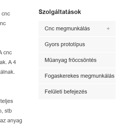
Szolgáltatások
 cnc
cnc
Cnc megmunkálás

Gyors prototípus
A cnc
Műanyag fröccsöntés
ak. A 4
álnak.
Fogaskerekes megmunkálás
Felületi befejezés
teljes
, stb
 az anyag