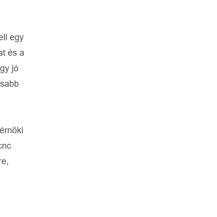
ell egy
at és a
gy jó
asabb
érnöki
cnc
re,