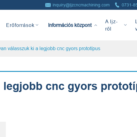


inquiry@ljzcncmachining.com
0731-8
Információs
A ljz-
központ
Erőforrások
ről
an válasszuk ki a legjobb cnc gyors prototípus
 legjobb cnc gyors protot